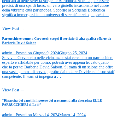
dedicato al benessere: la Sorgente Borbonica. Si tratta, per essere
precisi, di una spa di lusso, un vero gioiello incastonato nel cuore
della vibrante città partenopea. Scoprire la Sorgente Borbonica
significa immergersi in un universo di serenità e relax, a pochi …
View Post →
Parrucchiere uomo a Cerveteri: scopri il servizio di alta qualità offerto da
Barberia David Saloon
admin ·
Posted on
Giugno 9, 2024
Giugno 25, 2024
Se vivi a Cerveteri o nelle vicinanze e stai cercando un parrucchiere
esperto e affidabile per uomo, potresti aver appena trovato quello
che fa per te: Barberia David Saloon. Si tratta di un salone che offre
una vasta gamma di servizi, gestito dal titolare Davide e dal suo staff
competente. Il team si impegna a …
View Post →
“Rinascita dei capelli: il potere dei trattamenti alla cheratina ELLE
PARRUCCHIERI di Lodi”
admin ·
Posted on
Marzo 14, 2024
Marzo 14, 2024