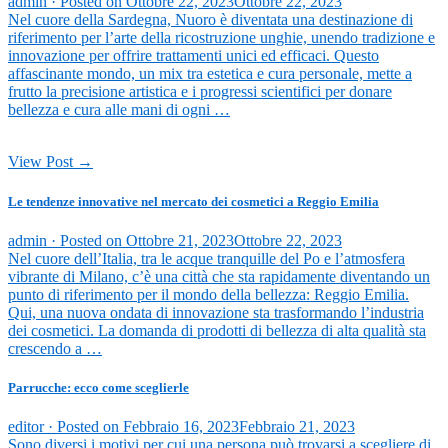
admin ·
Posted on
Ottobre 22, 2023
Ottobre 22, 2023
Nel cuore della Sardegna, Nuoro è diventata una destinazione di
riferimento per l’arte della ricostruzione unghie, unendo tradizione e
innovazione per offrire trattamenti unici ed efficaci. Questo
affascinante mondo, un mix tra estetica e cura personale, mette a
frutto la precisione artistica e i progressi scientifici per donare
bellezza e cura alle mani di ogni …
View Post →
Le tendenze innovative nel mercato dei cosmetici a Reggio Emilia
admin ·
Posted on
Ottobre 21, 2023
Ottobre 22, 2023
Nel cuore dell’Italia, tra le acque tranquille del Po e l’atmosfera
vibrante di Milano, c’è una città che sta rapidamente diventando un
punto di riferimento per il mondo della bellezza: Reggio Emilia.
Qui, una nuova ondata di innovazione sta trasformando l’industria
dei cosmetici. La domanda di prodotti di bellezza di alta qualità sta
crescendo a …
Parrucche: ecco come sceglierle
editor ·
Posted on
Febbraio 16, 2023
Febbraio 21, 2023
Sono diversi i motivi per cui una persona può trovarsi a scegliere di