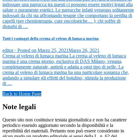
indossare una parrucca tra questi ci possono essere motivi legati alla
salute o puramente estetici. Le parrucche infatti vengono solitamente
indossati da chi sta affrontando terapie che comportano la perdita di
capelli (per chemioterapia, cure oncologiche… ); chi soffre di
disturbi di …
Tutti i vantaggi della crema al veleno di lumaca marina
editor ·
Posted on
Marzo 25, 2021
Marzo 26, 2021
Crema al veleno di lumaca marina La crema al veleno di lumaca
marina è una crema giorno, esclusiva di DAS Milano, vegana,
completamente naturale, antietà e adatta a ogni tipo di pelle. La
crema al veleno di lumaca marina ha una particolare sostanza che,
andando a simulare gli effetti del botulino, stimola la produzione
di …
Back to Home Page
Note legali
Questo sito non costituisce testata giornalistica e non ha carattere
periodico essendo aggiornato secondo la disponibilità e la
reperibilità dei materiali. Pertanto non può essere considerato in
alcun modo un prodotto editoriale ai sensi della L. n. 62 del