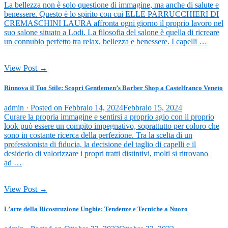
La bellezza non è solo questione di immagine, ma anche di salute e
benessere. Questo è lo spirito con cui ELLE PARRUCCHIERI DI
CREMASCHINI LAURA affronta ogni giorno il proprio lavoro nel
suo salone situato a Lodi. La filosofia del salone è quella di ricreare
un connubio perfetto tra relax, bellezza e benessere. I capelli …
View Post →
Rinnova il Tuo Stile: Scopri Gentlemen’s Barber Shop a Castelfranco Veneto
admin ·
Posted on
Febbraio 14, 2024
Febbraio 15, 2024
Curare la propria immagine e sentirsi a proprio agio con il proprio
look può essere un compito impegnativo, soprattutto per coloro che
sono in costante ricerca della perfezione. Tra la scelta di un
professionista di fiducia, la decisione del taglio di capelli e il
desiderio di valorizzare i propri tratti distintivi, molti si ritrovano
ad …
View Post →
L’arte della Ricostruzione Unghie: Tendenze e Tecniche a Nuoro