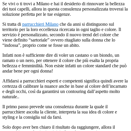
Se vivi o ti trovi a Milano e hai il desiderio di rinnovare la bellezza
dei tuoi capelli, allora in questa consulenza personalizzata troverai la
soluzione perfetta per le tue esigenze.
Si tratta di
parrucchieri Milano
che da anni si distinguono sul
territorio per la loro eccellenza ricercata in ogni taglio e colore. Il
servizio è personalizzato, secondo il nuovo trend del colore che
viene definito “sartoriale” ovvero ritagliato sulla donna che lo
“indossa”, proprio come se fosse un abito.
Infatti non è sufficiente dire di voler un castano o un biondo, un
ramato o un nero, per ottenere il colore che più esalta la propria
bellezza e femminilità. Non esiste infatti un colore standard che può
andar bene per ogni donna!
Affidarsi a parrucchieri esperti e competenti significa quindi avere la
certezza di calibrare la nuance anche in base al colore dell’incarnato
e degli occhi, così da garantirsi un contouring dall’aspetto molto
naturale..
Il primo passo prevede una consulenza durante la quale il
parrucchiere ascolta la cliente, interpreta la sua idea di colore e
styling e la consiglia sul da farsi.
Solo dopo aver ben chiaro il risultato da raggiungere, allora il