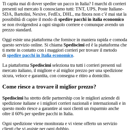
Ti capita mai di dover spedire un pacco in Italia? I marchi di corrieri
presenti sul mercato li conosciamo tutti: TNT, UPS, Poste Italiane-
SDA, Bartolini, Nexive, FedEx, DHL, ma finora non c’è mai stat la
possibilità di capire il modo di
spedire pacchi in italia economico
se non rivolgendosi a ogni singolo corriere e comunque avendo un
prezzo standard.
Oggi esiste una piattaforma che fornisce in maniera rapida e comoda
questo servizio online. Si chiama
Spediscimi
ed è la piattaforma che
ti mette in contatto con i maggiori corrieri per trovare il metodo
di
spedire pacchi in Italia economico
.
La piattaforma
Spediscimi
seleziona tra tutti i corrieri presenti sul
mercato italiano, il migliore e al miglior prezzo per una spedizione
sicura, veloce e garantita, con consegna e ritiro a domicilio.
Come riesce a trovare il miglior prezzo?
Spediscimi
ha stretto delle partnership con le migliori aziende di
spedizione italiane e i migliori corrieri nazionali e internazionali e in
questo modo riesce a garantire ai suoi clienti un risparmio anche
oltre il 60% per spedire pacchi in Italia.
Ogni spedizione viene monitorata e vi viene offerto un servizio
clienti che vi assiste per ogni dubbio.