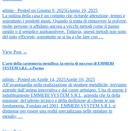
admin ·
Posted on
Giugno 9, 2025
Giugno 10, 2025
La pulizia della casa è un compito che richiede attenzione, tempo e
soprattutto i prodotti giusti. Quando si tratta di rimuovere la polvere,
molte persone si affidano ancora a vecchi metodi come il panno
umido o il semplice aspirapolvere. Tuttavia, questi metodi non sono
del tutto efficienti, soprattutto se si ha a che fare con …
View Post →
L’arte della carpenteria metallica: la storia di successo di EMMEBI
SYSTEM S.R.L. a Parma
admin ·
Posted on
Aprile 14, 2025
Aprile 16, 2025
All’avanguardia nella realizzazione di strutture metalliche, troviamo
aziende dall’anima innovativa e dal cuore artigiano. Una di queste è
indubbiamente EMMEBI SYSTEM S.R.L, azienda che fa della
passione, del talento tecnico e della dedizione al cliente le sue
fondamenta. Fondata nel 2001, EMMEBI SYSTEM S.R.L si
distingue per essere una realtà specializzata nelle strutture in
metallo; …