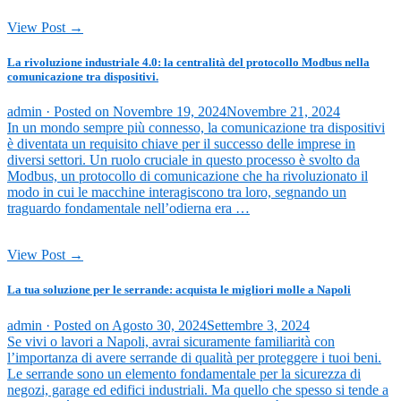
View Post →
La rivoluzione industriale 4.0: la centralità del protocollo Modbus nella
comunicazione tra dispositivi.
admin ·
Posted on
Novembre 19, 2024
Novembre 21, 2024
In un mondo sempre più connesso, la comunicazione tra dispositivi
è diventata un requisito chiave per il successo delle imprese in
diversi settori. Un ruolo cruciale in questo processo è svolto da
Modbus, un protocollo di comunicazione che ha rivoluzionato il
modo in cui le macchine interagiscono tra loro, segnando un
traguardo fondamentale nell’odierna era …
View Post →
La tua soluzione per le serrande: acquista le migliori molle a Napoli
admin ·
Posted on
Agosto 30, 2024
Settembre 3, 2024
Se vivi o lavori a Napoli, avrai sicuramente familiarità con
l’importanza di avere serrande di qualità per proteggere i tuoi beni.
Le serrande sono un elemento fondamentale per la sicurezza di
negozi, garage ed edifici industriali. Ma quello che spesso si tende a