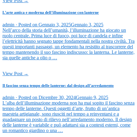
View Post →
L’arte antica e moderna dell’illuminazione con lanterne
admin ·
Posted on
Gennaio 3, 2025
Gennaio 3, 2025
Nell’arco della storia dell’umanità, l’illuminazione ha giocato un
ruolo centrale. Prima luce di fuoco, poi luce di candela e infine
l’elettricità hanno segnato tappe fondamentali nella nostra civiltà. Tra
questi importanti passaggi, un elemento ha resistito al trascorrere del
tempo mantenendo il suo fascino indiscusso: la lanterna. Le lanterne,
sia quelle antiche a olio o …
View Post →
Il fascino senza tempo delle lanterne: dal design all’arredamento
admin ·
Posted on
Dicembre 30, 2024
Gennaio 9, 2025
L’alba dell’illuminazione moderna non ha mai sopito il fascino senza
tempo delle lanterne. Questi oggetti d’arte, frutto di un’antica
maestria artigianale, sono riusciti nel tempo a reinventarsi e a
guadagnare un posto di rilievo nell’arredamento moderno. Il design
delle lanterne è variabile e può adattarsi sia a contesti esterni, come
un romantico giardino o una …