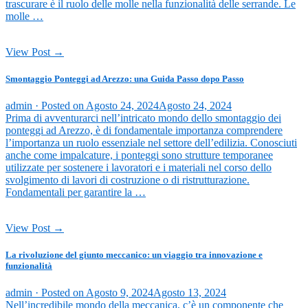
trascurare è il ruolo delle molle nella funzionalità delle serrande. Le
molle …
View Post →
Smontaggio Ponteggi ad Arezzo: una Guida Passo dopo Passo
admin ·
Posted on
Agosto 24, 2024
Agosto 24, 2024
Prima di avventurarci nell’intricato mondo dello smontaggio dei
ponteggi ad Arezzo, è di fondamentale importanza comprendere
l’importanza un ruolo essenziale nel settore dell’edilizia. Conosciuti
anche come impalcature, i ponteggi sono strutture temporanee
utilizzate per sostenere i lavoratori e i materiali nel corso dello
svolgimento di lavori di costruzione o di ristrutturazione.
Fondamentali per garantire la …
View Post →
La rivoluzione del giunto meccanico: un viaggio tra innovazione e
funzionalità
admin ·
Posted on
Agosto 9, 2024
Agosto 13, 2024
Nell’incredibile mondo della meccanica, c’è un componente che