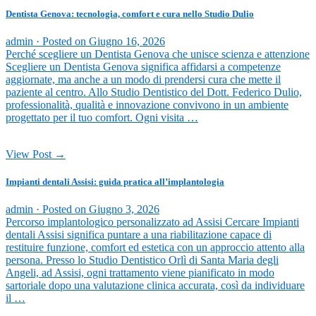
Dentista Genova: tecnologia, comfort e cura nello Studio Dulio
admin ·
Posted on
Giugno 16, 2026
Perché scegliere un Dentista Genova che unisce scienza e attenzione
Scegliere un Dentista Genova significa affidarsi a competenze
aggiornate, ma anche a un modo di prendersi cura che mette il
paziente al centro. Allo Studio Dentistico del Dott. Federico Dulio,
professionalità, qualità e innovazione convivono in un ambiente
progettato per il tuo comfort. Ogni visita …
View Post →
Impianti dentali Assisi: guida pratica all’implantologia
admin ·
Posted on
Giugno 3, 2026
Percorso implantologico personalizzato ad Assisi Cercare Impianti
dentali Assisi significa puntare a una riabilitazione capace di
restituire funzione, comfort ed estetica con un approccio attento alla
persona. Presso lo Studio Dentistico Orlì di Santa Maria degli
Angeli, ad Assisi, ogni trattamento viene pianificato in modo
sartoriale dopo una valutazione clinica accurata, così da individuare
il …