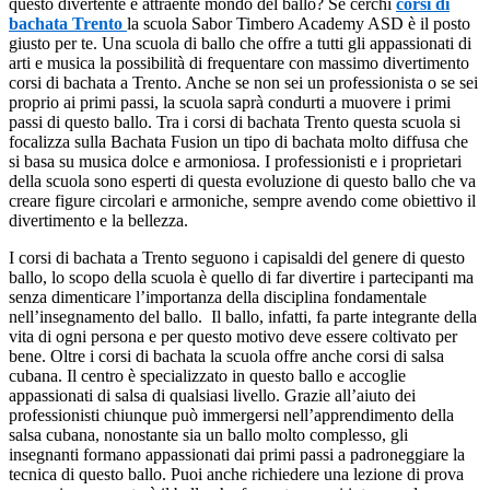
questo divertente e attraente mondo del ballo? Se cerchi
corsi di
bachata Trento
la scuola Sabor Timbero Academy ASD è il posto
giusto per te. Una scuola di ballo che offre a tutti gli appassionati di
arti e musica la possibilità di frequentare con massimo divertimento
corsi di bachata a Trento. Anche se non sei un professionista o se sei
proprio ai primi passi, la scuola saprà condurti a muovere i primi
passi di questo ballo. Tra i corsi di bachata Trento questa scuola si
focalizza sulla Bachata Fusion un tipo di bachata molto diffusa che
si basa su musica dolce e armoniosa. I professionisti e i proprietari
della scuola sono esperti di questa evoluzione di questo ballo che va
creare figure circolari e armoniche, sempre avendo come obiettivo il
divertimento e la bellezza.
I corsi di bachata a Trento seguono i capisaldi del genere di questo
ballo, lo scopo della scuola è quello di far divertire i partecipanti ma
senza dimenticare l’importanza della disciplina fondamentale
nell’insegnamento del ballo. Il ballo, infatti, fa parte integrante della
vita di ogni persona e per questo motivo deve essere coltivato per
bene. Oltre i corsi di bachata la scuola offre anche corsi di salsa
cubana. Il centro è specializzato in questo ballo e accoglie
appassionati di salsa di qualsiasi livello. Grazie all’aiuto dei
professionisti chiunque può immergersi nell’apprendimento della
salsa cubana, nonostante sia un ballo molto complesso, gli
insegnanti formano appassionati dai primi passi a padroneggiare la
tecnica di questo ballo. Puoi anche richiedere una lezione di prova