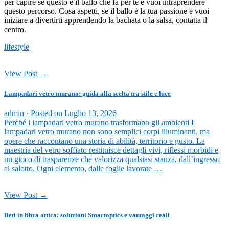
per capire se questo è il ballo che fa per te e vuoi intraprendere
questo percorso. Cosa aspetti, se il ballo è la tua passione e vuoi
iniziare a divertirti apprendendo la bachata o la salsa, contatta il
centro.
lifestyle
View Post →
Lampadari vetro murano: guida alla scelta tra stile e luce
admin ·
Posted on
Luglio 13, 2026
Perché i lampadari vetro murano trasformano gli ambienti I
lampadari vetro murano non sono semplici corpi illuminanti, ma
opere che raccontano una storia di abilità, territorio e gusto. La
maestria del vetro soffiato restituisce dettagli vivi, riflessi morbidi e
un gioco di trasparenze che valorizza qualsiasi stanza, dall’ingresso
al salotto. Ogni elemento, dalle foglie lavorate …
View Post →
Reti in fibra ottica: soluzioni Smartoptics e vantaggi reali