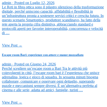
admin ·
Posted on
Luglio 12, 2026
Le Reti in fibra ottica sono il pilastro silenzioso della trasformazione
digitale, perché uniscono capacità, affidabilità e flessibilità in
un’infrastruttura pronta a sostenere servizi critici e crescita futura. In
questo scenario Smartoptics, produttore scandinavo, ha fatto della
rete aperta la propria cifra distintiva, abbracciando standard e
protocolli aperti per favorire interoperabilità, concorrenza e velocità
di …
View Post →
Escape room Bari: esperienze con attore e stanze mozzafiato
admin ·
Posted on
Giugno 24, 2026
Perché scegliere un’escape room a Bari Tra le attività più
coinvolgenti in città, l’escape room bari è l’esperienza che unisce
adrenalina, logica e gioco di squadra. In sessanta minuti bisogna
collaborare, comunicare e osservare ogni dettaglio, superando
puzzle e meccanismi sempre diversi. È un’alternativa perfetta al
cinema e alle serie, adatta ad amici, famiglie, turisti …
View Post →