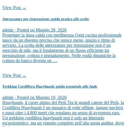
View Post →
Attrezzature per ristorazione: guida pratica alle scelte
admin ·
Posted on
Maggio 28, 2026
Progettare la linea calda con intelligenza Ogni cucina professionale
nasce da un disegno preciso che unisce menu, spazio e ritmo di
servizio. La scelta delle attrezzature per ristorazione non è un
esercizio di stile, ma il fondamento di un flusso efficiente tra
preparazione, cottura e impiattamento. Nelle realtà dinamiche la
cottura da banco diventa un …
View Post →
Trekking Cordillera Huayhuash: guida essenziale alle Ande
admin ·
Posted on
Maggio 10, 2026
Huayhuash, il cuore alpino del Perù Tra le grandi catene del Perù, la
Cordillera Huayhuash è un mosaico di vette affilate, lagune turchesi
e passi oltre i 4.800 metri che regalano un senso di avventura raro.
Un trekking cordillera huayhuash non è solo un itinerario
escursionistico, ma un viaggio completo nell’alta quota andina, dove