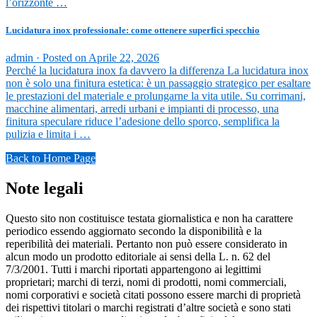
l’orizzonte …
Lucidatura inox professionale: come ottenere superfici specchio
admin ·
Posted on
Aprile 22, 2026
Perché la lucidatura inox fa davvero la differenza La lucidatura inox
non è solo una finitura estetica: è un passaggio strategico per esaltare
le prestazioni del materiale e prolungarne la vita utile. Su corrimani,
macchine alimentari, arredi urbani e impianti di processo, una
finitura speculare riduce l’adesione dello sporco, semplifica la
pulizia e limita i …
Back to Home Page
Note legali
Questo sito non costituisce testata giornalistica e non ha carattere
periodico essendo aggiornato secondo la disponibilità e la
reperibilità dei materiali. Pertanto non può essere considerato in
alcun modo un prodotto editoriale ai sensi della L. n. 62 del
7/3/2001. Tutti i marchi riportati appartengono ai legittimi
proprietari; marchi di terzi, nomi di prodotti, nomi commerciali,
nomi corporativi e società citati possono essere marchi di proprietà
dei rispettivi titolari o marchi registrati d’altre società e sono stati