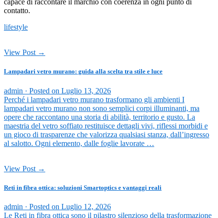
capace di raccontare il marchio con coerenza in ogni punto di
contatto.
lifestyle
View Post →
Lampadari vetro murano: guida alla scelta tra stile e luce
admin ·
Posted on
Luglio 13, 2026
Perché i lampadari vetro murano trasformano gli ambienti I
lampadari vetro murano non sono semplici corpi illuminanti, ma
opere che raccontano una storia di abilità, territorio e gusto. La
maestria del vetro soffiato restituisce dettagli vivi, riflessi morbidi e
un gioco di trasparenze che valorizza qualsiasi stanza, dall’ingresso
al salotto. Ogni elemento, dalle foglie lavorate …
View Post →
Reti in fibra ottica: soluzioni Smartoptics e vantaggi reali
admin ·
Posted on
Luglio 12, 2026
Le Reti in fibra ottica sono il pilastro silenzioso della trasformazione