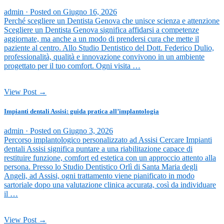
admin ·
Posted on
Giugno 16, 2026
Perché scegliere un Dentista Genova che unisce scienza e attenzione
Scegliere un Dentista Genova significa affidarsi a competenze
aggiornate, ma anche a un modo di prendersi cura che mette il
paziente al centro. Allo Studio Dentistico del Dott. Federico Dulio,
professionalità, qualità e innovazione convivono in un ambiente
progettato per il tuo comfort. Ogni visita …
View Post →
Impianti dentali Assisi: guida pratica all’implantologia
admin ·
Posted on
Giugno 3, 2026
Percorso implantologico personalizzato ad Assisi Cercare Impianti
dentali Assisi significa puntare a una riabilitazione capace di
restituire funzione, comfort ed estetica con un approccio attento alla
persona. Presso lo Studio Dentistico Orlì di Santa Maria degli
Angeli, ad Assisi, ogni trattamento viene pianificato in modo
sartoriale dopo una valutazione clinica accurata, così da individuare
il …
View Post →