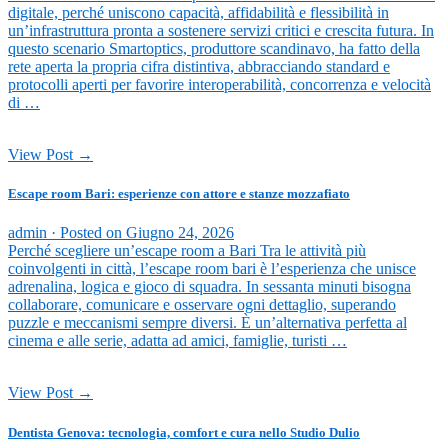
digitale, perché uniscono capacità, affidabilità e flessibilità in
un’infrastruttura pronta a sostenere servizi critici e crescita futura. In
questo scenario Smartoptics, produttore scandinavo, ha fatto della
rete aperta la propria cifra distintiva, abbracciando standard e
protocolli aperti per favorire interoperabilità, concorrenza e velocità
di …
View Post →
Escape room Bari: esperienze con attore e stanze mozzafiato
admin ·
Posted on
Giugno 24, 2026
Perché scegliere un’escape room a Bari Tra le attività più
coinvolgenti in città, l’escape room bari è l’esperienza che unisce
adrenalina, logica e gioco di squadra. In sessanta minuti bisogna
collaborare, comunicare e osservare ogni dettaglio, superando
puzzle e meccanismi sempre diversi. È un’alternativa perfetta al
cinema e alle serie, adatta ad amici, famiglie, turisti …
View Post →
Dentista Genova: tecnologia, comfort e cura nello Studio Dulio