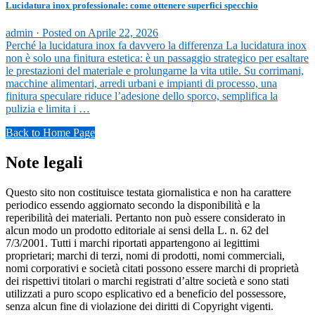
Lucidatura inox professionale: come ottenere superfici specchio
admin ·
Posted on
Aprile 22, 2026
Perché la lucidatura inox fa davvero la differenza La lucidatura inox
non è solo una finitura estetica: è un passaggio strategico per esaltare
le prestazioni del materiale e prolungarne la vita utile. Su corrimani,
macchine alimentari, arredi urbani e impianti di processo, una
finitura speculare riduce l’adesione dello sporco, semplifica la
pulizia e limita i …
Back to Home Page
Note legali
Questo sito non costituisce testata giornalistica e non ha carattere
periodico essendo aggiornato secondo la disponibilità e la
reperibilità dei materiali. Pertanto non può essere considerato in
alcun modo un prodotto editoriale ai sensi della L. n. 62 del
7/3/2001. Tutti i marchi riportati appartengono ai legittimi
proprietari; marchi di terzi, nomi di prodotti, nomi commerciali,
nomi corporativi e società citati possono essere marchi di proprietà
dei rispettivi titolari o marchi registrati d’altre società e sono stati
utilizzati a puro scopo esplicativo ed a beneficio del possessore,
senza alcun fine di violazione dei diritti di Copyright vigenti.