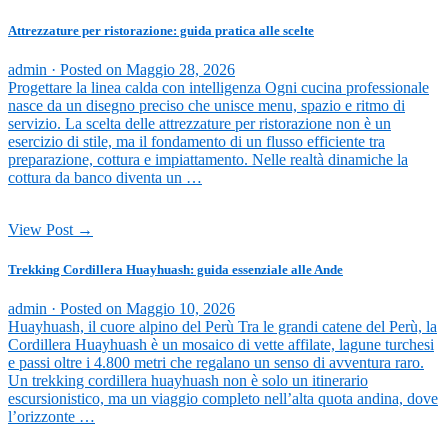
Attrezzature per ristorazione: guida pratica alle scelte
admin ·
Posted on
Maggio 28, 2026
Progettare la linea calda con intelligenza Ogni cucina professionale
nasce da un disegno preciso che unisce menu, spazio e ritmo di
servizio. La scelta delle attrezzature per ristorazione non è un
esercizio di stile, ma il fondamento di un flusso efficiente tra
preparazione, cottura e impiattamento. Nelle realtà dinamiche la
cottura da banco diventa un …
View Post →
Trekking Cordillera Huayhuash: guida essenziale alle Ande
admin ·
Posted on
Maggio 10, 2026
Huayhuash, il cuore alpino del Perù Tra le grandi catene del Perù, la
Cordillera Huayhuash è un mosaico di vette affilate, lagune turchesi
e passi oltre i 4.800 metri che regalano un senso di avventura raro.
Un trekking cordillera huayhuash non è solo un itinerario
escursionistico, ma un viaggio completo nell’alta quota andina, dove
l’orizzonte …