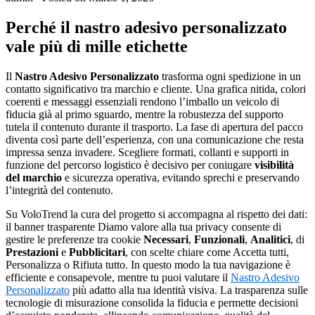
Perché il nastro adesivo personalizzato
vale più di mille etichette
Il
Nastro Adesivo Personalizzato
trasforma ogni spedizione in un
contatto significativo tra marchio e cliente. Una grafica nitida, colori
coerenti e messaggi essenziali rendono l’imballo un veicolo di
fiducia già al primo sguardo, mentre la robustezza del supporto
tutela il contenuto durante il trasporto. La fase di apertura del pacco
diventa così parte dell’esperienza, con una comunicazione che resta
impressa senza invadere. Scegliere formati, collanti e supporti in
funzione del percorso logistico è decisivo per coniugare
visibilità
del marchio
e sicurezza operativa, evitando sprechi e preservando
l’integrità del contenuto.
Su VoloTrend la cura del progetto si accompagna al rispetto dei dati:
il banner trasparente Diamo valore alla tua privacy consente di
gestire le preferenze tra cookie
Necessari
,
Funzionali
,
Analitici
, di
Prestazioni
e
Pubblicitari
, con scelte chiare come Accetta tutti,
Personalizza o Rifiuta tutto. In questo modo la tua navigazione è
efficiente e consapevole, mentre tu puoi valutare il
Nastro Adesivo
Personalizzato
più adatto alla tua identità visiva. La trasparenza sulle
tecnologie di misurazione consolida la fiducia e permette decisioni