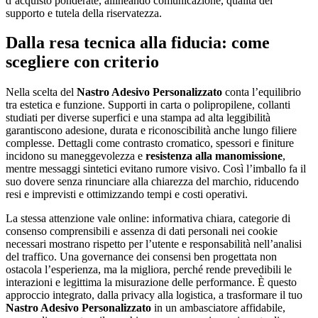
d’acquisto ponderate, allineando comunicazione, qualità del
supporto e tutela della riservatezza.
Dalla resa tecnica alla fiducia: come
scegliere con criterio
Nella scelta del
Nastro Adesivo Personalizzato
conta l’equilibrio
tra estetica e funzione. Supporti in carta o polipropilene, collanti
studiati per diverse superfici e una stampa ad alta leggibilità
garantiscono adesione, durata e riconoscibilità anche lungo filiere
complesse. Dettagli come contrasto cromatico, spessori e finiture
incidono su maneggevolezza e
resistenza alla manomissione
,
mentre messaggi sintetici evitano rumore visivo. Così l’imballo fa il
suo dovere senza rinunciare alla chiarezza del marchio, riducendo
resi e imprevisti e ottimizzando tempi e costi operativi.
La stessa attenzione vale online: informativa chiara, categorie di
consenso comprensibili e assenza di dati personali nei cookie
necessari mostrano rispetto per l’utente e responsabilità nell’analisi
del traffico. Una governance dei consensi ben progettata non
ostacola l’esperienza, ma la migliora, perché rende prevedibili le
interazioni e legittima la misurazione delle performance. È questo
approccio integrato, dalla privacy alla logistica, a trasformare il tuo
Nastro Adesivo Personalizzato
in un ambasciatore affidabile,