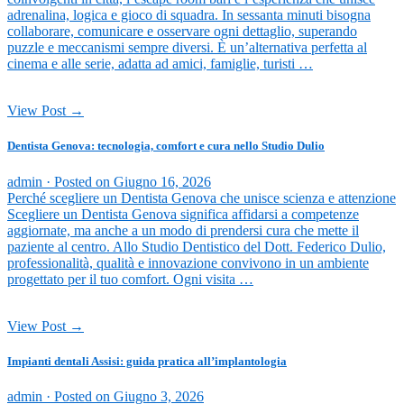
adrenalina, logica e gioco di squadra. In sessanta minuti bisogna
collaborare, comunicare e osservare ogni dettaglio, superando
puzzle e meccanismi sempre diversi. È un’alternativa perfetta al
cinema e alle serie, adatta ad amici, famiglie, turisti …
View Post →
Dentista Genova: tecnologia, comfort e cura nello Studio Dulio
admin ·
Posted on
Giugno 16, 2026
Perché scegliere un Dentista Genova che unisce scienza e attenzione
Scegliere un Dentista Genova significa affidarsi a competenze
aggiornate, ma anche a un modo di prendersi cura che mette il
paziente al centro. Allo Studio Dentistico del Dott. Federico Dulio,
professionalità, qualità e innovazione convivono in un ambiente
progettato per il tuo comfort. Ogni visita …
View Post →
Impianti dentali Assisi: guida pratica all’implantologia
admin ·
Posted on
Giugno 3, 2026