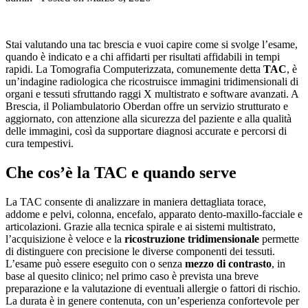
Stai valutando una tac brescia e vuoi capire come si svolge l’esame,
quando è indicato e a chi affidarti per risultati affidabili in tempi
rapidi. La Tomografia Computerizzata, comunemente detta
TAC
, è
un’indagine radiologica che ricostruisce immagini tridimensionali di
organi e tessuti sfruttando raggi X multistrato e software avanzati. A
Brescia, il Poliambulatorio Oberdan offre un servizio strutturato e
aggiornato, con attenzione alla sicurezza del paziente e alla qualità
delle immagini, così da supportare diagnosi accurate e percorsi di
cura tempestivi.
Che cos’è la TAC e quando serve
La TAC consente di analizzare in maniera dettagliata torace,
addome e pelvi, colonna, encefalo, apparato dento-maxillo-facciale e
articolazioni. Grazie alla tecnica spirale e ai sistemi multistrato,
l’acquisizione è veloce e la
ricostruzione tridimensionale
permette
di distinguere con precisione le diverse componenti dei tessuti.
L’esame può essere eseguito con o senza
mezzo di contrasto
, in
base al quesito clinico; nel primo caso è prevista una breve
preparazione e la valutazione di eventuali allergie o fattori di rischio.
La durata è in genere contenuta, con un’esperienza confortevole per