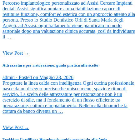
Percorso implantologico personalizzato ad Assisi Cercare Impianti
dentali Assisi significa puntare a una riabilitazione capace di
restituire funzione, comfort ed estetica con un approccio attento alla
persona. Presso lo Studio Dentistico Orlì di Santa Maria degli
Angeli, ad Assisi, ogni trattamento viene pianificato in modo
sartoriale dopo una valutazione clinica accurata, così da individuare
il …
View Post →
Attrezzature per ristorazione: guida pratica alle scelte
admin ·
Posted on
Maggio 28, 2026
Progettare la linea calda con intelligenza Ogni cucina professionale
nasce da un disegno preciso che unisce menu, spazio e ritmo di
servizio. La scelta delle attrezzature per ristorazione non è un
esercizio di stile, ma il fondamento di un flusso efficiente tra
preparazione, cottura e impiattamento. Nelle realtà dinamiche la
cottura da banco diventa un …
View Post →
Trekking Cordillera Huayhuash: guida essenziale alle Ande