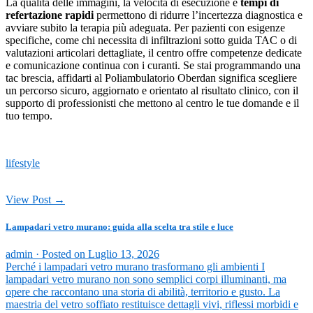
La qualità delle immagini, la velocità di esecuzione e
tempi di
refertazione rapidi
permettono di ridurre l’incertezza diagnostica e
avviare subito la terapia più adeguata. Per pazienti con esigenze
specifiche, come chi necessita di infiltrazioni sotto guida TAC o di
valutazioni articolari dettagliate, il centro offre competenze dedicate
e comunicazione continua con i curanti. Se stai programmando una
tac brescia, affidarti al Poliambulatorio Oberdan significa scegliere
un percorso sicuro, aggiornato e orientato al risultato clinico, con il
supporto di professionisti che mettono al centro le tue domande e il
tuo tempo.
lifestyle
View Post →
Lampadari vetro murano: guida alla scelta tra stile e luce
admin ·
Posted on
Luglio 13, 2026
Perché i lampadari vetro murano trasformano gli ambienti I
lampadari vetro murano non sono semplici corpi illuminanti, ma
opere che raccontano una storia di abilità, territorio e gusto. La
maestria del vetro soffiato restituisce dettagli vivi, riflessi morbidi e