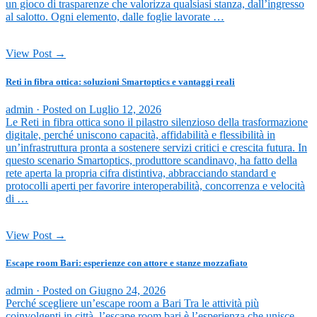
un gioco di trasparenze che valorizza qualsiasi stanza, dall’ingresso
al salotto. Ogni elemento, dalle foglie lavorate …
View Post →
Reti in fibra ottica: soluzioni Smartoptics e vantaggi reali
admin ·
Posted on
Luglio 12, 2026
Le Reti in fibra ottica sono il pilastro silenzioso della trasformazione
digitale, perché uniscono capacità, affidabilità e flessibilità in
un’infrastruttura pronta a sostenere servizi critici e crescita futura. In
questo scenario Smartoptics, produttore scandinavo, ha fatto della
rete aperta la propria cifra distintiva, abbracciando standard e
protocolli aperti per favorire interoperabilità, concorrenza e velocità
di …
View Post →
Escape room Bari: esperienze con attore e stanze mozzafiato
admin ·
Posted on
Giugno 24, 2026
Perché scegliere un’escape room a Bari Tra le attività più
coinvolgenti in città, l’escape room bari è l’esperienza che unisce