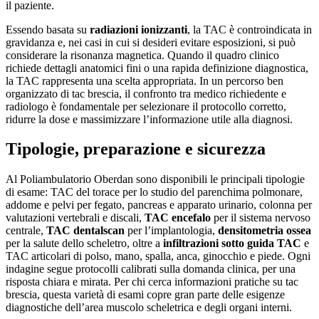
il paziente.
Essendo basata su
radiazioni ionizzanti
, la TAC è controindicata in
gravidanza e, nei casi in cui si desideri evitare esposizioni, si può
considerare la risonanza magnetica. Quando il quadro clinico
richiede dettagli anatomici fini o una rapida definizione diagnostica,
la TAC rappresenta una scelta appropriata. In un percorso ben
organizzato di tac brescia, il confronto tra medico richiedente e
radiologo è fondamentale per selezionare il protocollo corretto,
ridurre la dose e massimizzare l’informazione utile alla diagnosi.
Tipologie, preparazione e sicurezza
Al Poliambulatorio Oberdan sono disponibili le principali tipologie
di esame: TAC del torace per lo studio del parenchima polmonare,
addome e pelvi per fegato, pancreas e apparato urinario, colonna per
valutazioni vertebrali e discali,
TAC encefalo
per il sistema nervoso
centrale,
TAC dentalscan
per l’implantologia,
densitometria ossea
per la salute dello scheletro, oltre a
infiltrazioni sotto guida TAC
e
TAC articolari di polso, mano, spalla, anca, ginocchio e piede. Ogni
indagine segue protocolli calibrati sulla domanda clinica, per una
risposta chiara e mirata. Per chi cerca informazioni pratiche su tac
brescia, questa varietà di esami copre gran parte delle esigenze
diagnostiche dell’area muscolo scheletrica e degli organi interni.