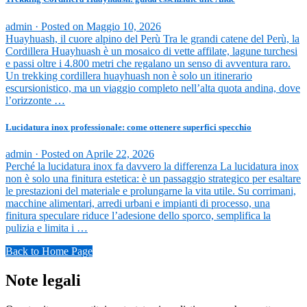
admin ·
Posted on
Maggio 10, 2026
Huayhuash, il cuore alpino del Perù Tra le grandi catene del Perù, la
Cordillera Huayhuash è un mosaico di vette affilate, lagune turchesi
e passi oltre i 4.800 metri che regalano un senso di avventura raro.
Un trekking cordillera huayhuash non è solo un itinerario
escursionistico, ma un viaggio completo nell’alta quota andina, dove
l’orizzonte …
Lucidatura inox professionale: come ottenere superfici specchio
admin ·
Posted on
Aprile 22, 2026
Perché la lucidatura inox fa davvero la differenza La lucidatura inox
non è solo una finitura estetica: è un passaggio strategico per esaltare
le prestazioni del materiale e prolungarne la vita utile. Su corrimani,
macchine alimentari, arredi urbani e impianti di processo, una
finitura speculare riduce l’adesione dello sporco, semplifica la
pulizia e limita i …
Back to Home Page
Note legali