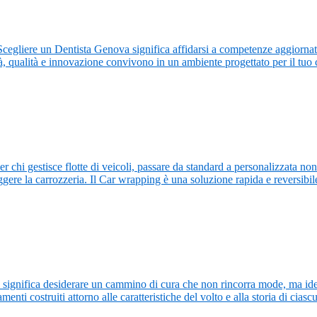
cegliere un Dentista Genova significa affidarsi a competenze aggiornat
tà, qualità e innovazione convivono in un ambiente progettato per il tuo
r chi gestisce flotte di veicoli, passare da standard a personalizzata non 
eggere la carrozzeria. Il Car wrapping è una soluzione rapida e reversibi
 significa desiderare un cammino di cura che non rincorra mode, ma identi
ti costruiti attorno alle caratteristiche del volto e alla storia di cias