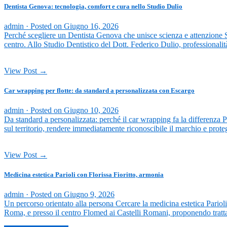
Dentista Genova: tecnologia, comfort e cura nello Studio Dulio
admin ·
Posted on
Giugno 16, 2026
Perché scegliere un Dentista Genova che unisce scienza e attenzione S
centro. Allo Studio Dentistico del Dott. Federico Dulio, professionali
View Post →
Car wrapping per flotte: da standard a personalizzata con Escargo
admin ·
Posted on
Giugno 10, 2026
Da standard a personalizzata: perché il car wrapping fa la differenza Pe
sul territorio, rendere immediatamente riconoscibile il marchio e prot
View Post →
Medicina estetica Parioli con Florissa Fioritto, armonia
admin ·
Posted on
Giugno 9, 2026
Un percorso orientato alla persona Cercare la medicina estetica Parioli
Roma, e presso il centro Flomed ai Castelli Romani, proponendo trattamen