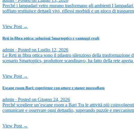
admin ·
Posted on
Luglio 13, 2026
Perché i lampadari vetro murano trasformano gli ambienti I lampadari v
soffiato restituisce dettagli vivi, riflessi morbidi e un gioco di traspa
View Post →
Reti in fibra ottica: soluzioni Smartoptics e vantaggi reali
admin ·
Posted on
Luglio 12, 2026
Le Reti in fibra ottica sono il pilastro silenzioso della trasformazione di
scenario Smartoptics, produttore scandinavo, ha fatto della rete aperta 
View Post →
Escape room Bari: esperienze con attore e stanze mozzafiato
admin ·
Posted on
Giugno 24, 2026
Perché scegliere un’escape room a Bari Tra le attività più coinvolgenti
comunicare e osservare ogni dettaglio, superando puzzle e meccanismi se
View Post →