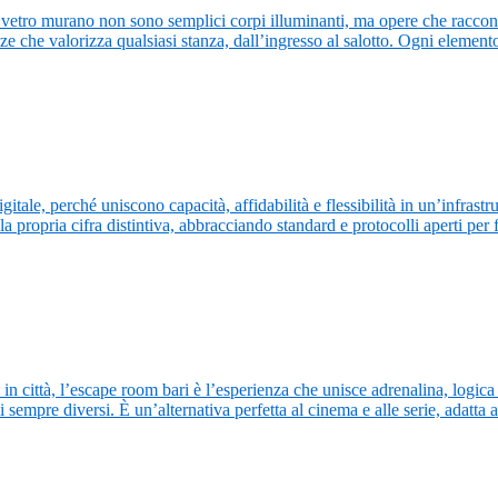
etro murano non sono semplici corpi illuminanti, ma opere che raccontano
renze che valorizza qualsiasi stanza, dall’ingresso al salotto. Ogni elemen
gitale, perché uniscono capacità, affidabilità e flessibilità in un’infrastru
la propria cifra distintiva, abbracciando standard e protocolli aperti per
 in città, l’escape room bari è l’esperienza che unisce adrenalina, logica
mpre diversi. È un’alternativa perfetta al cinema e alle serie, adatta a