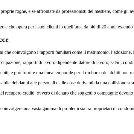
proprie rogne, e se affrontate da professionisti del mestiere, come gli av
e e che opera per i suoi clienti in quell’area da più di 20 anni, essendo 
ecce
oni che coinvolgono i rapporti familiari come il matrimonio, l’adozione, i
occupazione, rapporti di lavoro dipendente-datore di lavoro, salari, con
debiti, e può fornire una linea temporale per il rimborso dei debiti non r
abile dei danni alle personali e alle cose derivanti da una collisione stra
el recupero crediti, ovvero di denaro che soggetti o compagnie devono dar
coinvolgere una vasta gamma di problemi sia tra proprietari di condomin