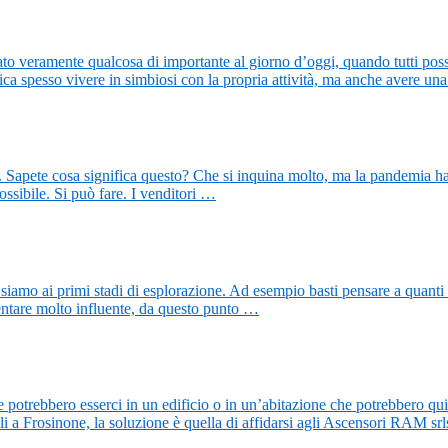
tato veramente qualcosa di importante al giorno d’oggi, quando tutti pos
fica spesso vivere in simbiosi con la propria attività, ma anche avere u
. Sapete cosa significa questo? Che si inquina molto, ma la pandemia ha c
ossibile. Si può fare. I venditori …
 siamo ai primi stadi di esplorazione. Ad esempio basti pensare a quanti 
ventare molto influente, da questo punto …
e potrebbero esserci in un edificio o in un’abitazione che potrebbero quin
bili a Frosinone, la soluzione è quella di affidarsi agli Ascensori RAM sr