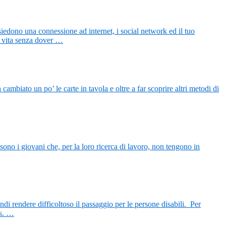
siedono una connessione ad internet, i social network ed il tuo
na vita senza dover …
ambiato un po’ le carte in tavola e oltre a far scoprire altri metodi di
sono i giovani che, per la loro ricerca di lavoro, non tengono in
di rendere difficoltoso il passaggio per le persone disabili. Per
ls. …