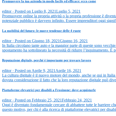
Promuovere la tua azienda in modo facile ed efficace: ecco come
editor ·
Posted on
Luglio 8, 2021
Luglio 5, 2021
Promuovere online la propria attività o la propria professione è diven
potenziale pubblico è davvero infinito. Essere imprenditori oggi signi
La mobilità del futuro: le nuove tendenze delle 4 ruote
editor ·
Posted on
Giugno 18, 2021
Giugno 16, 2021
In Italia circolano tante auto e la maggior parte di queste sono vecchie
spostamento ha sottolineato la necessità di ridurre l’inquinamento. È p
Reputazione digitale, perché è importante per trovare lavoro
editor ·
Posted on
Aprile 9, 2021
Aprile 16, 2021
La cultura digitale è il nuovo motore del mondo, anche se qui in Italia
dovuta considerazione il fatto che la loro reputazione digitale può di
Piattaforme elevatrici per disabili a Frosinone: dove acquistarle
editor ·
Posted on
Febbraio 25, 2021
Febbraio 24, 2021
Oggi è diventato fondamentale cercare di abbattere tutte le barriere ch
questo motivo, per chi è alla ricerca di piattaforme elevatrici per disa