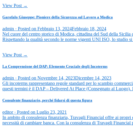
View Post →
Garofalo Giuseppe: Pioniere della Sicurezza sul Lavoro a Modica
admin ·
Posted on
Febbraio 13, 2024
Febbraio 18, 2024
Nel cuore del centro storico di Modica, cittadina del Sud della Sicilia 
Rispettando la qualità secondo le norme vigenti UNI ISO, lo studio si 
View Post →
La Comprensione del DAP: Elemento Cruciale degli Incoterms
admin ·
Posted on
Novembre 14, 2023
Dicembre 14, 2023
Gli incoterms rappresentano regole standard per lo scambio commerciale
questi termini è il DAP – Delivered At Place (Consegnato al Luogo).
Consulente finanziario, perché fidarsi di questa figura
editor ·
Posted on
Luglio 23, 2021
In ambito di consulenza finanziaria, Travagli Financial offre ai propri 
necessità di cambiare banca. Con la consulenza di Travagli Financial 